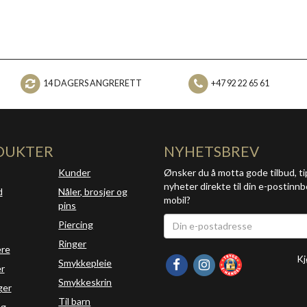
14 DAGERS ANGRERETT
+47 92 22 65 61
DUKTER
NYHETSBREV
Kunder
Ønsker du å motta gode tilbud, ti
nyheter direkte til din e-postinnb
d
Nåler, brosjer og
mobil?
pins
Piercing
Ringer
ere
Kj
Smykkepleie
r
Smykkeskrin
ger
Til barn
ng