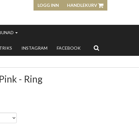
LOGG INN
HANDLEKURV
 BUNAD
 TRIKS
INSTAGRAM
FACEBOOK
Pink - Ring