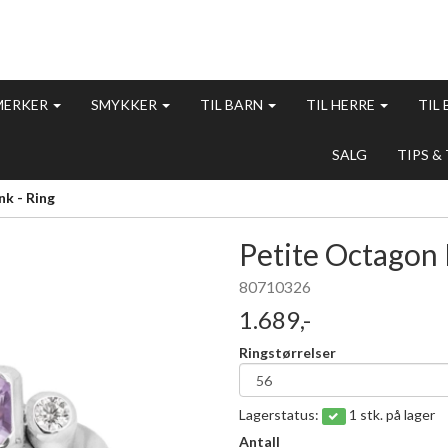
MERKER
SMYKKER
TIL BARN
TIL HERRE
TIL
SALG
TIPS &
k - Ring
Petite Octagon 
80710326
1.689,-
Ringstørrelser
Lagerstatus:
1 stk. på lager
Antall