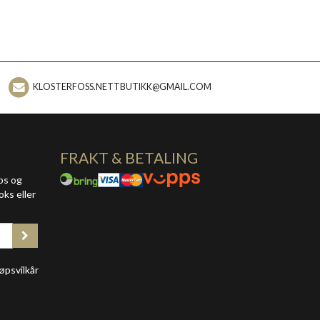
KLOSTERFOSS.NETTBUTIKK@GMAIL.COM
FRAKT & BETALING
ps og
oks eller
øpsvilkår