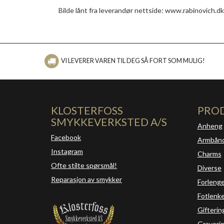
Bilde lånt fra leverandør nettside: www.rabinovich.dk
VI LEVERER VAREN TIL DEG SÅ FORT SOM MULIG!
KLOSTERFOSS
PRO
SMYKKEVERKSTED A/S
Anheng
Facebook
Armbån
Instagram
Charms
Ofte stilte spørsmål!
Diverse
Reparasjon av smykker
Forleng
Fotlenke
Gifterin
Graveri