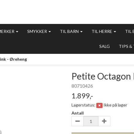
MERKER
SMYKKER
TIL BARN
TIL HERRE
TIL
SALG
TIPS &
ink - Øreheng
Petite Octagon 
80710426
1.899,-
Lagerstatus:
Ikke på lager
Antall