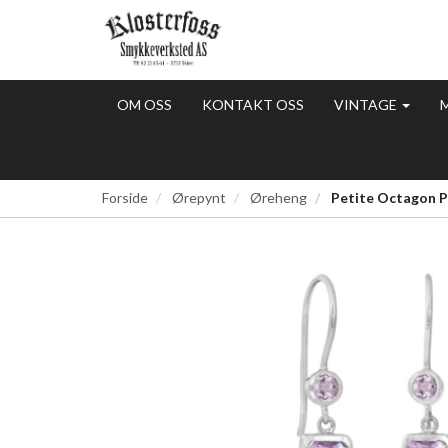
OM OSS
KONTAKT OSS
VINTAGE
Forside
Ørepynt
Øreheng
Petite Octagon P