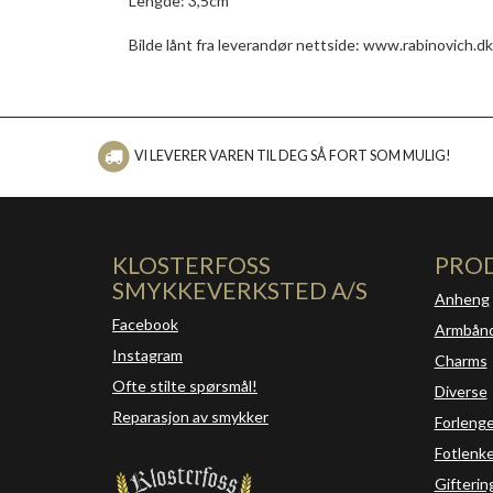
Lengde: 3,5cm
Bilde lånt fra leverandør nettside: www.rabinovich.dk
VI LEVERER VAREN TIL DEG SÅ FORT SOM MULIG!
KLOSTERFOSS
PRO
SMYKKEVERKSTED A/S
Anheng
Facebook
Armbån
Instagram
Charms
Ofte stilte spørsmål!
Diverse
Reparasjon av smykker
Forleng
Fotlenke
Gifterin