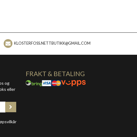
KLOSTERFOSS.NETTBUTIKK@GMAIL.COM
FRAKT & BETALING
ps og
oks eller
øpsvilkår