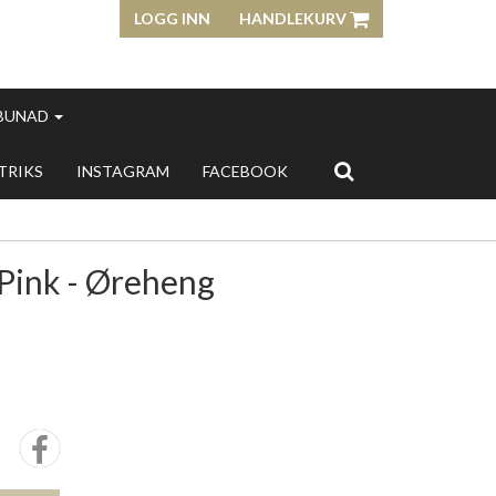
LOGG INN
HANDLEKURV
 BUNAD
 TRIKS
INSTAGRAM
FACEBOOK
Pink - Øreheng