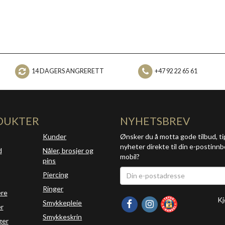
14 DAGERS ANGRERETT
+47 92 22 65 61
DUKTER
NYHETSBREV
Kunder
Ønsker du å motta gode tilbud, ti
nyheter direkte til din e-postinnb
d
Nåler, brosjer og
mobil?
pins
Piercing
Ringer
ere
Kj
Smykkepleie
r
Smykkeskrin
ger