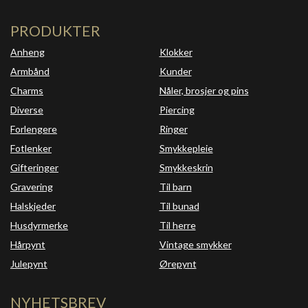
PRODUKTER
Anheng
Klokker
Armbånd
Kunder
Charms
Nåler, brosjer og pins
Diverse
Piercing
Forlengere
Ringer
Fotlenker
Smykkepleie
Gifteringer
Smykkeskrin
Gravering
Til barn
Halskjeder
Til bunad
Husdyrmerke
Til herre
Hårpynt
Vintage smykker
Julepynt
Ørepynt
NYHETSBREV