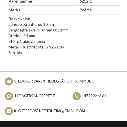
Varenummer
6212-1
Merke
Poéme
Beskrivelse
Lengde på anheng: 10mm
Lengde(fra skru til anheng): 11mm
Bredde: 14 mm
Stein: Cubic Zirkonia
Metall: Rustfritt stål & 925 sølv
Skru lås.
VI LEVERER VAREN TIL DEG SÅ FORT SOM MULIG!
14 DAGERS ANGRERETT
+47 92 22 65 61
KLOSTERFOSS.NETTBUTIKK@GMAIL.COM