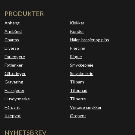
PRODUKTER
Anheng
Klokker
Armbånd
Kunder
Charms
Nåler, brosjer og pins
Diverse
Piercing
Forlengere
Ringer
Fotlenker
Smykkepleie
Gifteringer
Smykkeskrin
Gravering
Til barn
Halskjeder
Til bunad
Husdyrmerke
Til herre
Hårpynt
Vintage smykker
Julepynt
Ørepynt
NYHETSBREV