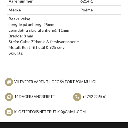
Varenummer
6214-1
Merke
Poéme
Beskrivelse
Lengde på anheng: 25mm
Lengde(fra skru til anheng): 11mm
Bredde: 8 mm
Stein: Cubic Zirkonia & ferskvannsperle
Metall: Rustfritt stål & 925 sølv
Skru lås.
VI LEVERER VAREN TIL DEG SÅ FORT SOM MULIG!
14 DAGERS ANGRERETT
+47 92 22 65 61
KLOSTERFOSS.NETTBUTIKK@GMAIL.COM